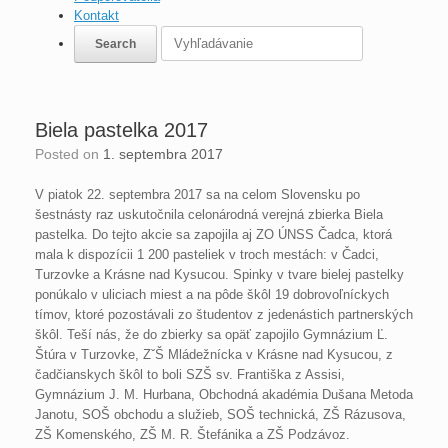
Kontakt
Biela pastelka 2017
Posted on
1. septembra 2017
V piatok 22. septembra 2017 sa na celom Slovensku po
šestnásty raz uskutočnila celonárodná verejná zbierka Biela
pastelka. Do tejto akcie sa zapojila aj ZO ÚNSS Čadca, ktorá
mala k dispozícii 1 200 pasteliek v troch mestách: v Čadci,
Turzovke a Krásne nad Kysucou. Spinky v tvare bielej pastelky
ponúkalo v uliciach miest a na pôde škôl 19 dobrovoľníckych
tímov, ktoré pozostávali zo študentov z jedenástich partnerských
škôl. Teší nás, že do zbierky sa opäť zapojilo Gymnázium Ľ.
Štúra v Turzovke, ZˇŠ Mládežnícka v Krásne nad Kysucou, z
čadčianskych škôl to boli SZŠ sv. Františka z Assisi,
Gymnázium J. M. Hurbana, Obchodná akadémia Dušana Metoda
Janotu, SOŠ obchodu a služieb, SOŠ technická, ZŠ Rázusova,
ZŠ Komenského, ZŠ M. R. Štefánika a ZŠ Podzávoz.