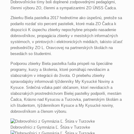
Dobrovoľnícke tímy boli doplnené zodpovednými pedagógmi,
členmi výboru ZO, členmi a sympatizantmi ZO ÚNSS Čadca.
Zbierku Biela pastelka 2017 hodnotíme ako úspešnú, pretože sa
podarilo rozdať sto percent pasteliek, ktoré mala ZO Čadca k
dispozícii K úspechu zbierky nepochybne prispelo nasadenie
dobrovoľníkov, propagácia zbierky v mestských informačných
systémoch, v printových i elektronických médiách, takisto účasť
predsedníčky ZO L. Oravcovej na partnerských školách na
besedách so študentmi.
Podporou zbierky Biela pastelka ľudia prispeli na špeciálne
programy, kurzy a školenia, ktoré pomáhajú nevidiacim a
slabozrakým v integrácii do života. O priebehu zbierky
spravodajsky informovali týždenníky My Kysucké Noviny a
Kysuce. Srdečná vďaka patrí občanom, ktorí nevidiacich a
slabozrakých prostredníctvom Bielej pastelky podporili, mestám
Čadca, Krásno nad Kysucou a Turzovka, partnerským školám a
ich študentom, týždenníkom Kysuce a My Kysucké noviny,
dobrovoľníkom a členom výboru.
Dobrovoľníci z Gymnázia Ľ. Štúra v Turzovke