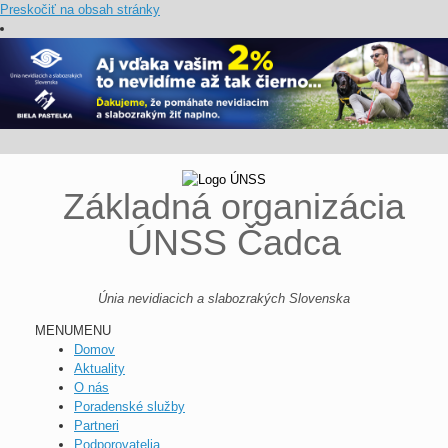
Preskočiť na obsah stránky
Základná organizácia
ÚNSS Čadca
Únia nevidiacich a slabozrakých Slovenska
MENU
MENU
Domov
Aktuality
O nás
Poradenské služby
Partneri
Podporovatelia