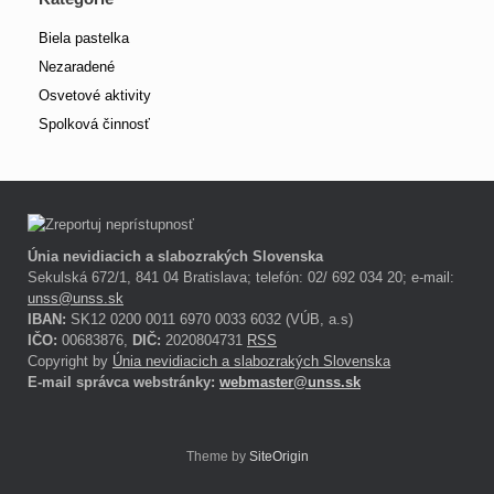
Biela pastelka
Nezaradené
Osvetové aktivity
Spolková činnosť
Únia nevidiacich a slabozrakých Slovenska
Sekulská 672/1, 841 04 Bratislava; telefón: 02/ 692 034 20; e-mail:
unss@unss.sk
IBAN:
SK12 0200 0011 6970 0033 6032 (VÚB, a.s)
IČO:
00683876,
DIČ:
2020804731
RSS
Copyright by
Únia nevidiacich a slabozrakých Slovenska
E-mail správca webstránky:
webmaster@unss.sk
Theme by
SiteOrigin