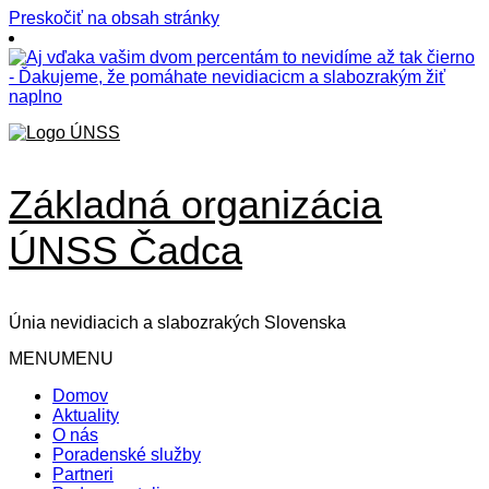
Preskočiť na obsah stránky
Základná organizácia
ÚNSS Čadca
Únia nevidiacich a slabozrakých Slovenska
MENU
MENU
Domov
Aktuality
O nás
Poradenské služby
Partneri