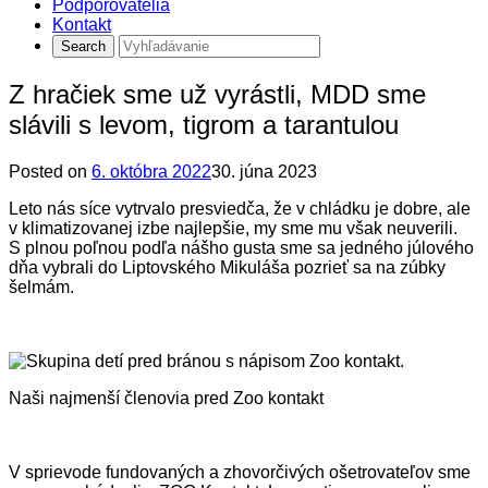
Podporovatelia
Kontakt
Z hračiek sme už vyrástli, MDD sme
slávili s levom, tigrom a tarantulou
Posted on
6. októbra 2022
30. júna 2023
Leto nás síce vytrvalo presviedča, že v chládku je dobre, ale
v klimatizovanej izbe najlepšie, my sme mu však neuverili.
S plnou poľnou podľa nášho gusta sme sa jedného júlového
dňa vybrali do Liptovského Mikuláša pozrieť sa na zúbky
šelmám.
Naši najmenší členovia pred Zoo kontakt
V sprievode fundovaných a zhovorčivých ošetrovateľov sme