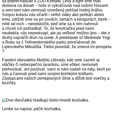
sa poprechádzali v ZOO Kontakt. Levy a tigre sme mali
doslova na dosah – hrdo si vykračovali nad našimi hlavami
a sem-tam nám venovali vznešený pohľad hodný kráľov.
Svojou krásou nás očarili i veľké vtáky ako pelikán alebo
emu, zdržali sme sa pri sovách, lamách a kengurách, ktoré –
milé od nich – neodskočili, keď sme sa k nim nahrnuli
a chceli ich pohladkať. To, že korytnačka pred nami
neutiekla, vás neprekvapí, ale jej veľkosť možno áno – ide o
druhý najväčší druh na svete. A predstavte si! Medvede Yogi
a Bubu sa z Yellowstonského parku presťahovali do
Liptovského Mikuláša. Treba povedať, že zmena im prospela
?
Farební obyvatelia Motýlej záhrady, kde sme zazreli aj
vtáčiky či nebezpečnú tarantulu, sme vôbec nemuseli
prehovárať, ani pozývať, sami si nám sadali na ruky, liezli po
nás a čarovali pred nami svojimi krehkými krídlami.
Zástupcami našich zemepisných šírok a dĺžok boli ovečky a
kozičky.
Lenke sa najviac páčili kozliatka.