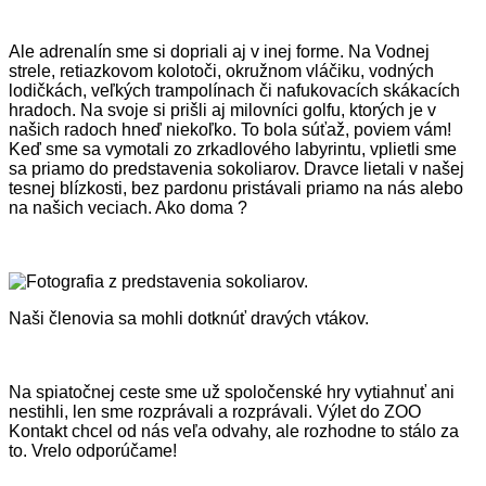
Ale adrenalín sme si dopriali aj v inej forme. Na Vodnej
strele, retiazkovom kolotoči, okružnom vláčiku, vodných
lodičkách, veľkých trampolínach či nafukovacích skákacích
hradoch. Na svoje si prišli aj milovníci golfu, ktorých je v
našich radoch hneď niekoľko. To bola súťaž, poviem vám!
Keď sme sa vymotali zo zrkadlového labyrintu, vplietli sme
sa priamo do predstavenia sokoliarov. Dravce lietali v našej
tesnej blízkosti, bez pardonu pristávali priamo na nás alebo
na našich veciach. Ako doma ?
Naši členovia sa mohli dotknúť dravých vtákov.
Na spiatočnej ceste sme už spoločenské hry vytiahnuť ani
nestihli, len sme rozprávali a rozprávali. Výlet do ZOO
Kontakt chcel od nás veľa odvahy, ale rozhodne to stálo za
to. Vrelo odporúčame!