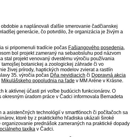
lé obdobie a naplánovali ďalšie smerovanie čadčianskej
ladšej generácie, čo potvrdilo, že organizácia je živým a
ia si pripomenuli tradície počas
Fašiangového posedenia
,
nosom bol projekt zameraný na sebaobsluhu pod názvom
a stal projekt venovaný dvestému výročiu používania
tamojšej botanickej a zoologickej záhrade či vo
e živej prírody, haptických modelov zvierat a rastlín
slavy 35. výročia počas
Dňa nevidiacich
či
Dopravná akcia
z
Mikulášskeho popoludnia na ľade
v MM Aréne v Krásne.
k aktívnej účasti pri voľbe budúcich funkcionárov. O
í s okresným úradom práce v Čadci informovala Bernadeta
h a asistenčných technológií v smartfónoch či počítačoch sa
rov, ktoré by z praktického hľadiska ukázali široké
 je organizovanie prednášok zameraných na praktické dopady
ociálneho taxíka
v Čadci.