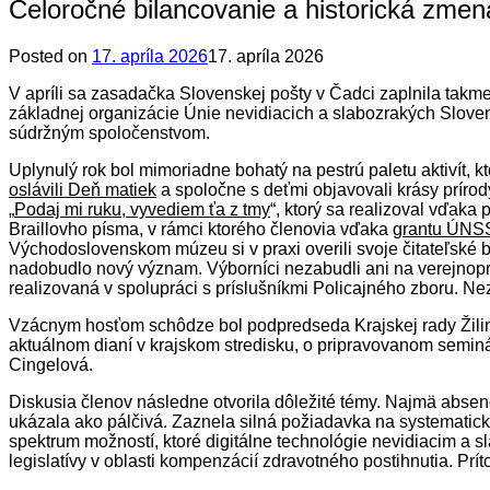
Celoročné bilancovanie a historická zmen
Posted on
17. apríla 2026
17. apríla 2026
V apríli sa zasadačka Slovenskej pošty v Čadci zaplnila takm
základnej organizácie Únie nevidiacich a slabozrakých Slovens
súdržným spoločenstvom.
Uplynulý rok bol mimoriadne bohatý na pestrú paletu aktivít, k
oslávili Deň matiek
a spoločne s deťmi objavovali krásy prírod
„
Podaj mi ruku, vyvediem ťa z tmy
“, ktorý sa realizoval vďak
Braillovho písma, v rámci ktorého členovia vďaka
grantu ÚNSS
Východoslovenskom múzeu si v praxi overili svoje čitateľské br
nadobudlo nový význam. Výborníci nezabudli ani na verejnop
realizovaná v spolupráci s príslušníkmi Policajného zboru. Nez
Vzácnym hosťom schôdze bol podpredseda Krajskej rady Žilina 
aktuálnom dianí v krajskom stredisku, o pripravovanom seminá
Cingelová.
Diskusia členov následne otvorila dôležité témy. Najmä absenc
ukázala ako pálčivá. Zaznela silná požiadavka na systematick
spektrum možností, ktoré digitálne technológie nevidiacim a
legislatívy v oblasti kompenzácií zdravotného postihnutia. Prí