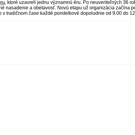
ru
, ktoré uzavreli jednu významnú éru. Po neuveriteľných 36 
ročné nasadenie a obetavosť. Novú etapu už organizácia začína
 to v tradičnom čase každé pondelkové dopoludnie od 9.00 do 12