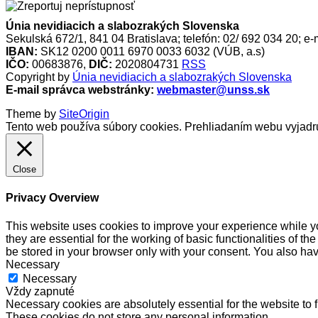
Únia nevidiacich a slabozrakých Slovenska
Sekulská 672/1, 841 04 Bratislava; telefón: 02/ 692 034 20; e-
IBAN:
SK12 0200 0011 6970 0033 6032 (VÚB, a.s)
IČO:
00683876,
DIČ:
2020804731
RSS
Copyright by
Únia nevidiacich a slabozrakých Slovenska
E-mail správca webstránky:
webmaster@unss.sk
Theme by
SiteOrigin
Tento web používa súbory cookies. Prehliadaním webu vyjadru
Close
Privacy Overview
This website uses cookies to improve your experience while yo
they are essential for the working of basic functionalities of 
be stored in your browser only with your consent. You also hav
Necessary
Necessary
Vždy zapnuté
Necessary cookies are absolutely essential for the website to f
These cookies do not store any personal information.