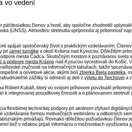
a vo vedení
er päťdesiatkou členov a hostí, aby spoločne zhodnotili uplynu
ka (ÚNSS). Atmosféru stretnutia spríjemnila aj prítomnosť najm
toré spájali spoločenský život s praktickým vzdelávaním. Členov
y pri
jarnej turistike
v okolí Krásna nad Kysucou. Dôležitým prí
a podpore mesta Čadca. Skutočným mostom k poznávaniu sveta s
 a podpore mesta Krásno
nad Kysucou vycestovali do Košíc. V 
aillovské zručnosti na informačných tabuliach, takže spoznávani
rospešné a osvetové akcie, akými boli
zbierka Biela pastelka
, o
abudnuteľné zážitky si odniesli aj deti z
výletu do Terchovej
a 
Róbert Kubáň, ktorý vo svojom príhovore povzbudil prítomných 
ri k integrovanej posudkovej činnosti a o plánovanom stretnut
ia flexibilnej technickej podpory pri akútnom zlyhaní digitálnyc
é vzdelávanie formou motivačných webinárov a odborných seminá
 slabozrakým prinášajú. Rovnako dôležitou požiadavkou členov
tomní tiež s vďakou prijali informáciu o možnostiach využívania
s