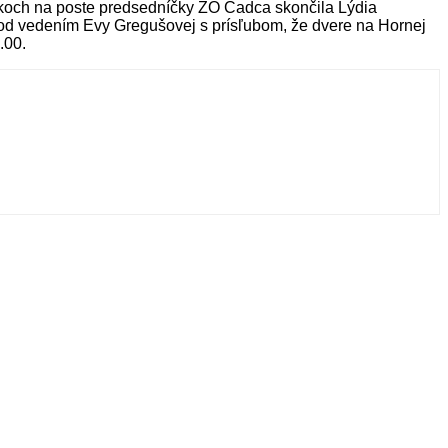
rokoch na poste predsedníčky ZO Čadca skončila Lýdia
 pod vedením Evy Gregušovej s prísľubom, že dvere na Hornej
.00.