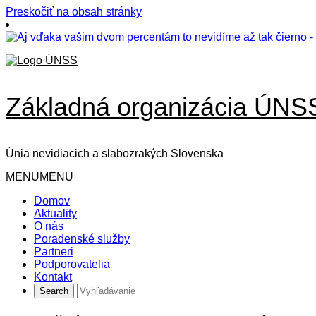
Preskočiť na obsah stránky
Základná organizácia ÚNS
Únia nevidiacich a slabozrakých Slovenska
MENU
MENU
Domov
Aktuality
O nás
Poradenské služby
Partneri
Podporovatelia
Kontakt