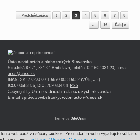
Post navigation
« Predchádzajúca
1
2
3
4
5
6
7
8
…
16
Ďalej »
Únia nevidiacich a slabozrakých Slovenska
Sekulská 672/1, 841 04 Bratislava; telefón: 02/ 692 034 20; e-mail:
unss@unss.sk
IBAN:
SK12 0200 0011 6970 0033 6032 (VÚB, a.s)
IČO:
00683876,
DIČ:
2020804731
RSS
Copyright by
Únia nevidiacich a slabozrakých Slovenska
E-mail správca webstránky:
webmaster@unss.sk
Theme by
SiteOrigin
Tento web používa súbory cookies. Prehliadaním webu vyjadrujete súhlas s
ich používaním.
Súhlasím
Odmietnuť
Viac informácií